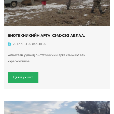
БИОТЕХНИКИЙН АРГА ХЭМЖЭЭ АВЛАА.
2017 оны 02 сарын 02
хөгнөхаан ууланд биотехникийн арга хэмжээг авч
хэрэгжүүллээ.
Цааш унших