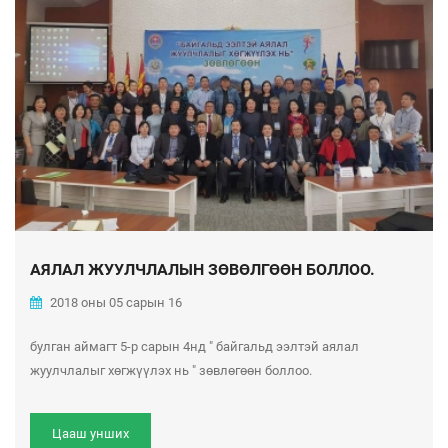
АЯЛАЛ ЖУУЛЧЛАЛЫН ЗӨВӨЛГӨӨН БОЛЛОО.
2018 оны 05 сарын 16
булган аймагт 5-р сарын 4нд " байгальд ээлтэй аялал
жуулчлалыг хөгжүүлэх нь " зөвлөгөөн боллоо.
Цааш унших