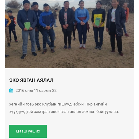
ЭКО ЯВГАН АЯЛАЛ
2016 оны 11 сарын 22
хөгнийн говь эко клубын гишүүд, ебс-н 10-р ангийн
хүүхдүүдтэй хамтран эко явган аялал зохион байгууллаа.
Цааш унших