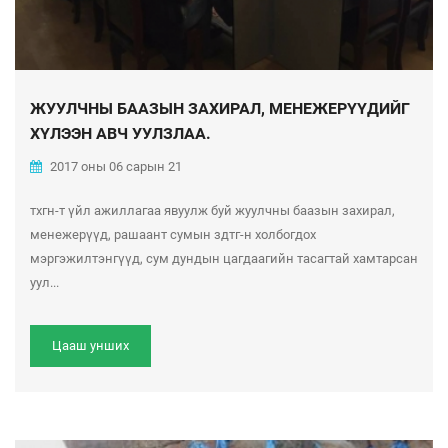
ЖУУЛЧНЫ БААЗЫН ЗАХИРАЛ, МЕНЕЖЕРҮҮДИЙГ
ХҮЛЭЭН АВЧ УУЛЗЛАА.
2017 оны 06 сарын 21
тхгн-т үйл ажиллагаа явуулж буй жуулчны баазын захирал,
менежерүүд, рашаант сумын здтг-н холбогдох
мэргэжилтэнгүүд, сум дундын цагдаагийн тасагтай хамтарсан
уул...
Цааш унших