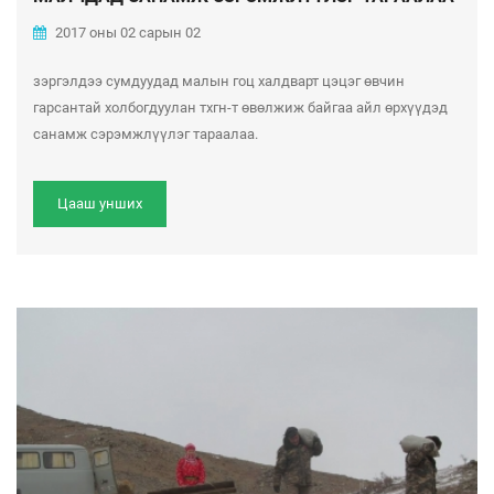
2017 оны 02 сарын 02
зэргэлдээ сумдуудад малын гоц халдварт цэцэг өвчин
гарсантай холбогдуулан тхгн-т өвөлжиж байгаа айл өрхүүдэд
санамж сэрэмжлүүлэг тараалаа.
Цааш унших