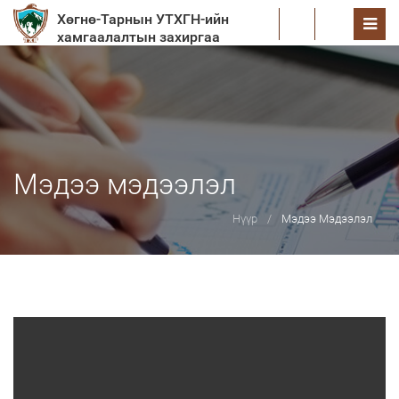
Хөгнө-Тарнын УТХГН-ийн
EN
хамгаалалтын захиргаа
Мэдээ мэдээлэл
Нүүр
Мэдээ Мэдээлэл