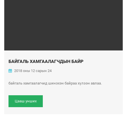
БАЙГАЛЬ ХАМГААЛАГЧДЫН БАЙР
2018 оны 12 сарын 24
байгаль хамгаалагчид шинэхэн байраа хүлээн авлаа.
Цааш унших