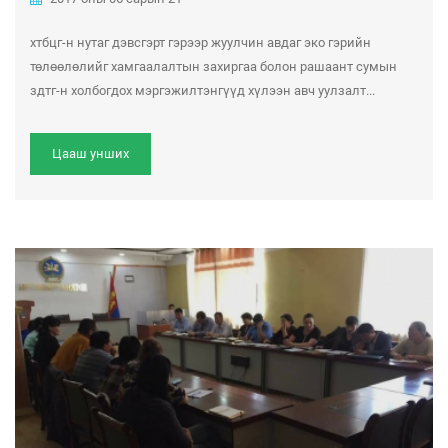
хтбцг-н нутаг дэвсгэрт гэрээр жуулчин авдаг эко гэрийн
төлөөлөлийг хамгаалалтын захиргаа болон рашаант сумын
здтг-н холбогдох мэргэжилтэнгүүд хүлээн авч уулзалт...
Цааш унших