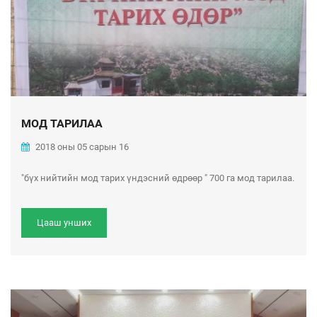
МОД ТАРИЛАА
2018 оны 05 сарын 16
"бүх нийтийн мод тарих үндэсний өдрөөр " 700 га мод тарилаа.
Цааш унших