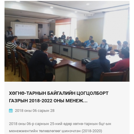
ХӨГНӨ-ТАРНЫН БАЙГАЛИЙН ЦОГЦОЛБОРТ
ГАЗРЫН 2018-2022 ОНЫ МЕНЕЖ...
2018 оны 06 сарын 28
2018 оны 06-р сарнын 25-ний өдөр хөгнө-тарнын бцг-ын
менежментийн төлөвлөгөөг шинэчлэн (2018-2020)