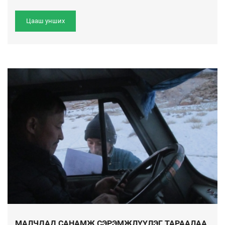
Цааш унших
МАЛЧДАД САНАМЖ СЭРЭМЖЛҮҮЛЭГ ТАРААЛАА