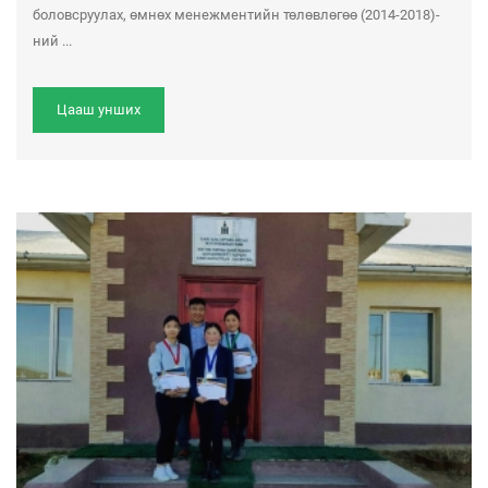
боловсруулах, өмнөх менежментийн төлөвлөгөө (2014-2018)-
ний ...
Цааш унших