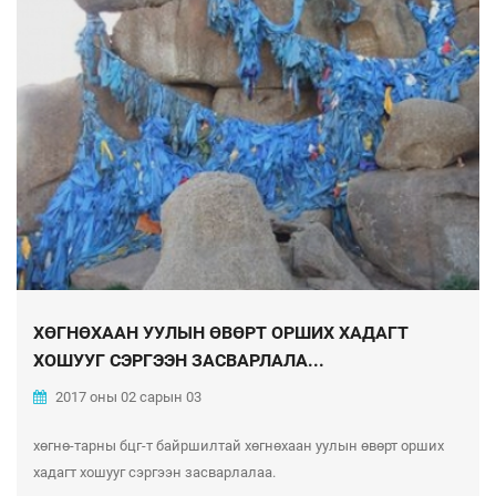
ХӨГНӨХААН УУЛЫН ӨВӨРТ ОРШИХ ХАДАГТ
ХОШУУГ СЭРГЭЭН ЗАСВАРЛАЛА...
2017 оны 02 сарын 03
хөгнө-тарны бцг-т байршилтай хөгнөхаан уулын өвөрт орших
хадагт хошууг сэргээн засварлалаа.