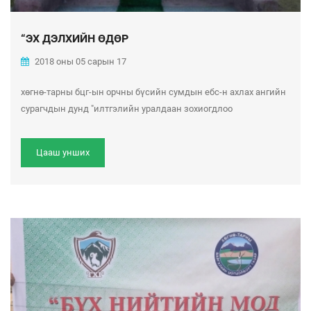
“ЭХ ДЭЛХИЙН ӨДӨР
2018 оны 05 сарын 17
хөгнө-тарны бцг-ын орчны бүсийн сумдын ебс-н ахлах ангийн
сурагчдын дунд "илтгэлийн уралдаан зохиогдлоо
Цааш унших