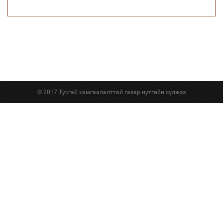
© 2017 Тусгай хамгаалалттай газар нутгийн сүлжээ