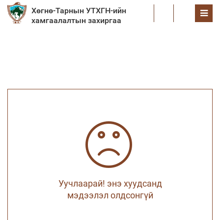
Хөгнө-Тарнын УТХГН-ийн
EN
хамгаалалтын захиргаа
Уучлаарай! энэ хуудсанд
мэдээлэл олдсонгүй